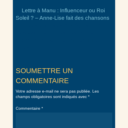
Trackbacks/Pingbacks
Lettre à Manu : Influenceur ou Roi
Soleil ? – Anne-Lise fait des chansons
- […] ces vacances à Brégançon ?
J’espère que tu n’as pas trop de
mistral. Comme tu le sais, en juillet
j’étais…
SOUMETTRE UN
COMMENTAIRE
Votre adresse e-mail ne sera pas publiée.
Les
champs obligatoires sont indiqués avec
*
Commentaire
*