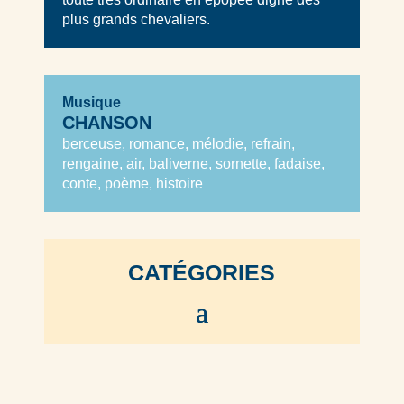
plus grands chevaliers.
Musique
CHANSON
berceuse, romance, mélodie, refrain,
rengaine, air, baliverne, sornette, fadaise,
conte, poème, histoire
CATÉGORIES