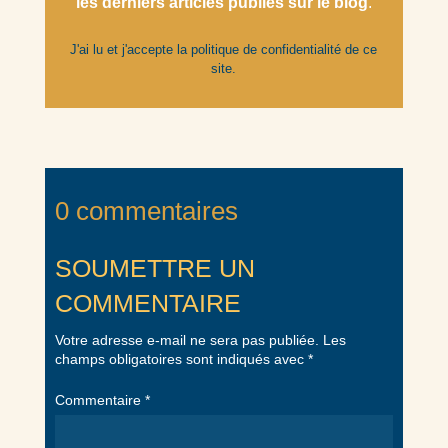
les derniers articles
publiés
sur le blog
.
J'ai lu et j'accepte la
politique de confidentialité
de ce
site.
0 commentaires
SOUMETTRE UN
COMMENTAIRE
Votre adresse e-mail ne sera pas publiée.
Les
champs obligatoires sont indiqués avec
*
Commentaire
*