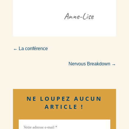
Anne-Lise
←
La conférence
Nervous Breakdown
→
NE LOUPEZ AUCUN
ARTICLE !