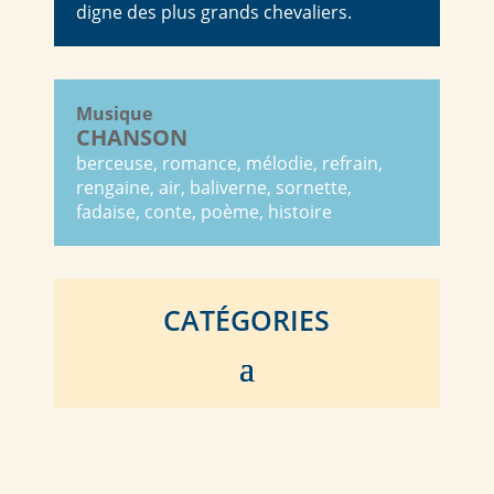
digne des plus grands chevaliers.
Musique
CHANSON
berceuse, romance, mélodie, refrain,
rengaine, air, baliverne, sornette,
fadaise, conte, poème, histoire
CATÉGORIES