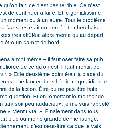
 qu’on fait, ce n’est pas terrible. Ce n’est
est de continuer à faire. Et le génialissime
 à un moment ou à un autre. Tout le problème
es chansons
était un peu là. Je cherchais
extes très affûtés; alors même qu’au départ
ste être un carnet de bord.
ens à moi même – il faut oser faire sa pub,
liorée de ce qu’on est. Il faut mentir, ce
ir. » Et le deuxième point était la place du
us : me lancer dans l’écriture quotidienne
ire de la fiction. Être ou ne pas être faite
est ma question. Et en remettant le mensonge
n tant soit peu audacieux, je me suis rappelé
ne « Mentir vrai ». Finalement dans tous
 part plus ou moins grande de mensonge.
diennement, c’est peut-être ça que je vais