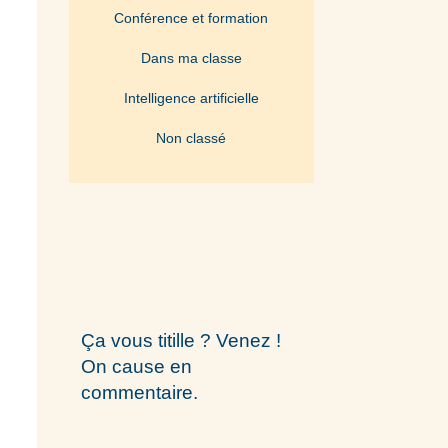
Conférence et formation
Dans ma classe
Intelligence artificielle
Non classé
Ça vous titille ? Venez !
On cause en
commentaire.