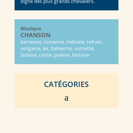
digne des plus grands chevaliers.
Musique
CHANSON
berceuse, romance, mélodie, refrain,
rengaine, air, baliverne, sornette,
fadaise, conte, poème, histoire
CATÉGORIES