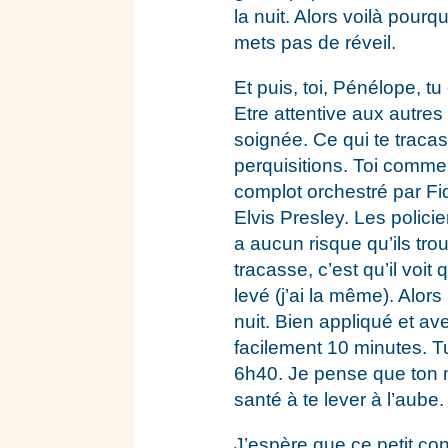
la nuit. Alors voilà pourq
mets pas de réveil.
Et puis, toi, Pénélope, t
Etre attentive aux autre
soignée. Ce qui te tracas
perquisitions. Toi comme
complot orchestré par Fi
Elvis Presley. Les policier
a aucun risque qu’ils trou
tracasse, c’est qu’il voi
levé (j’ai la même). Alors
nuit. Bien appliqué et av
facilement 10 minutes. T
6h40. Je pense que ton m
santé à te lever à l’aube.
J’espère que ce petit con