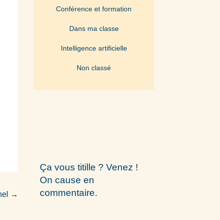
Conférence et formation
Dans ma classe
Intelligence artificielle
Non classé
Ça vous titille ? Venez !
On cause en
commentaire.
nel
→