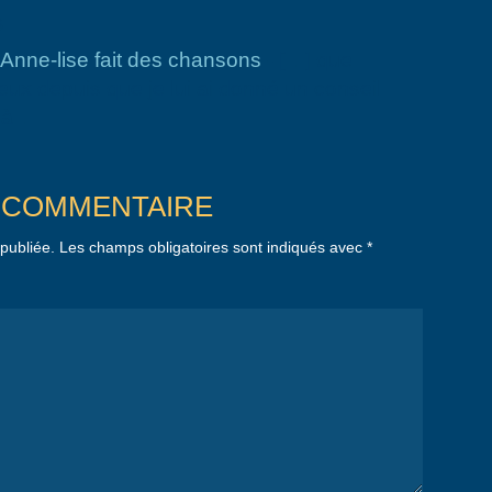
s
– Anne-lise fait des chansons
- […] que
ux depuis que je lui ai donné un conseil
e à…
 COMMENTAIRE
publiée.
Les champs obligatoires sont indiqués avec
*