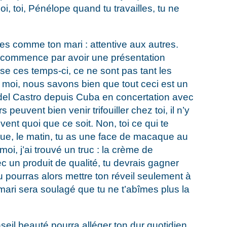
uoi, toi, Pénélope quand tu travailles, tu ne
u es comme ton mari : attentive aux autres.
s commence par avoir une présentation
se ces temps-ci, ce ne sont pas tant les
 moi, nous savons bien que tout ceci est un
del Castro depuis Cuba en concertation avec
s peuvent bien venir trifouiller chez toi, il n’y
vent quoi que ce soit. Non, toi ce qui te
t que, le matin, tu as une face de macaque au
 moi, j’ai trouvé un truc : la crème de
ec un produit de qualité, tu devrais gagner
u pourras alors mettre ton réveil seulement à
ari sera soulagé que tu ne t’abîmes plus la
seil beauté pourra alléger ton dur quotidien.