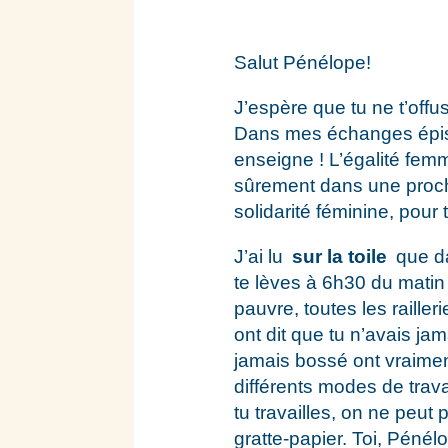
Salut Pénélope!
J’espère que tu ne t’offu
Dans mes échanges épist
enseigne ! L’égalité fem
sûrement dans une prochain
solidarité féminine, pour 
J’ai lu
sur la toile
que 
te lèves à 6h30 du matin
pauvre, toutes les railler
ont dit que tu n’avais jam
jamais bossé ont vraime
différents modes de trava
tu travailles, on ne peut 
gratte-papier. Toi, Pénél