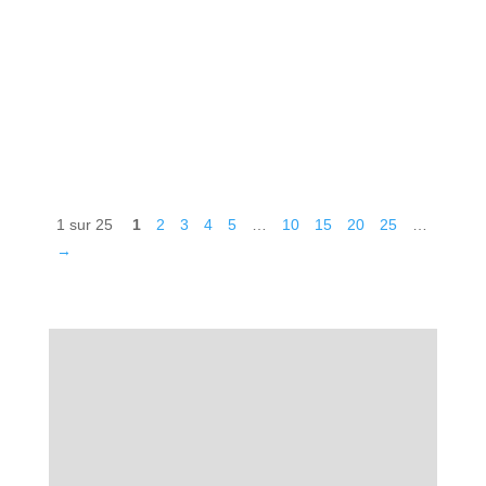
Troisième jour, toujours et encore la même
météo plombante. Un ciel gris, bas et du froid.
Le lit pourri a raison de moi. Une journée de
migraine. Nous mettons cap au sud de Colmar
pour visiter Neuf-Brisach, une cité Vauban.
Une...
1 sur 25
1
2
3
4
5
…
10
15
20
25
…
→