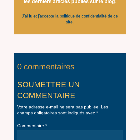
les derniers articles
publiés
sur le blog
.
J'ai lu et j'accepte la
politique de confidentialité
de ce
site.
0 commentaires
SOUMETTRE UN
COMMENTAIRE
Votre adresse e-mail ne sera pas publiée.
Les
champs obligatoires sont indiqués avec
*
Commentaire
*