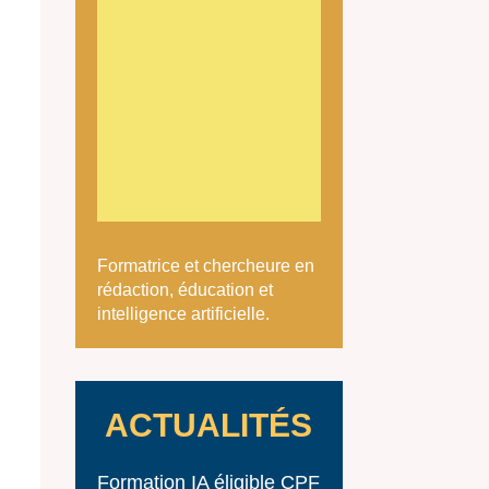
Formatrice et chercheure en
rédaction, éducation et
intelligence artificielle.
ACTUALITÉS
Formation IA éligible CPF